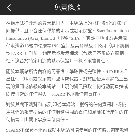
免責條款
在適用法律允許的最大範圍內，本網站上的材料按照“原樣”原
則提供，且不含任何種類的明示或默示保證。Starr Internationa
l Insurance (Asia) Limited（下稱“SIIA”，其註冊地址為香港灣
仔港灣道18號中環廣場1901室）及其關聯及子公司（以下統稱
“STARR”）對於一切明示或默示保證（包括但不限於對適銷
性、適合於特定用途的默示保證）一概不承擔責任。
關於本網站所含內容的可靠性、準確性或完整性，STARR未作
出任何（明示或默示的）聲明或保證。對於因使用本網站上出
現的資訊或依賴於本網站上出現的資訊採取任何行動而直接或
間接引起的任何損失，STARR不承擔任何責任。
對於與閣下瀏覽和/或列印從本網站上獲得的任何資訊和/或使
用我們的系統提供的任何服務相關的責任和風險和所產生的任
何損害，由閣下承擔全部責任。
STARR不保證本網站或就本網站可能使用的任何協力廠商軟體